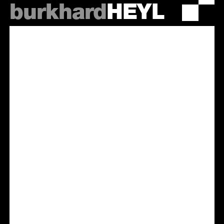
burkhard
HEYL